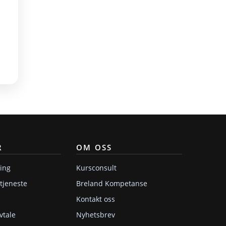
R
OM OSS
ring
Kursconsult
tjeneste
Breland Kompetanse
Kontakt oss
vtale
Nyhetsbrev