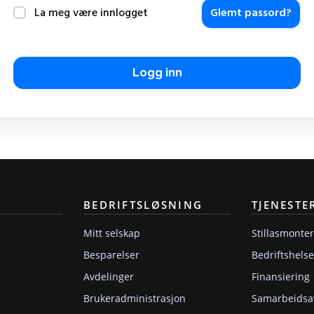
La meg være innlogget
Glemt passord?
Logg inn
BEDRIFTSLØSNING
TJENESTE
Mitt selskap
Stillasmonte
Besparelser
Bedriftshelse
Avdelinger
Finansiering
Brukeradministrasjon
Samarbeidsa