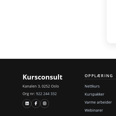
Kursconsult
OPPLÆRING
Nettkurs
Kanalen 3, 0252 Oslo
Org nr:
922 244 332
Kurspakker
Varme arbeider
Webinarer