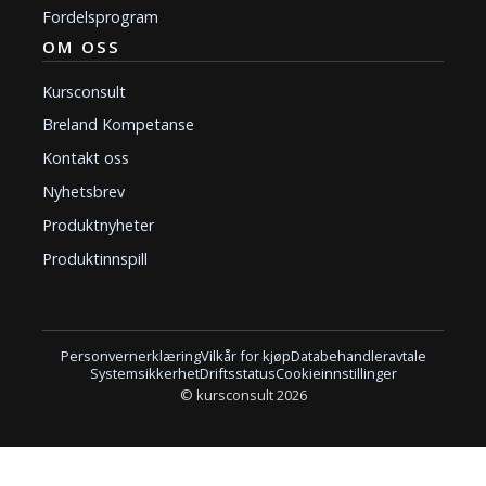
Fordelsprogram
OM OSS
Kursconsult
Breland Kompetanse
Kontakt oss
Nyhetsbrev
Produktnyheter
Produktinnspill
Personvernerklæring
Vilkår for kjøp
Databehandleravtale
Systemsikkerhet
Driftsstatus
Cookieinnstillinger
© kursconsult 2026