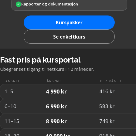
Rapporter og dokumentasjon
✓
Kurspakker
Se enkeltkurs
Fast pris på kursportal
Ubegrenset tilgang til nettkurs i 12 måneder.
ANSATTE
ÅRSPRIS
PER MÅNED
4 990 kr
1–5
416 kr
6 990 kr
6–10
583 kr
8 990 kr
11–15
749 kr
10 990 kr
16–20
916 kr