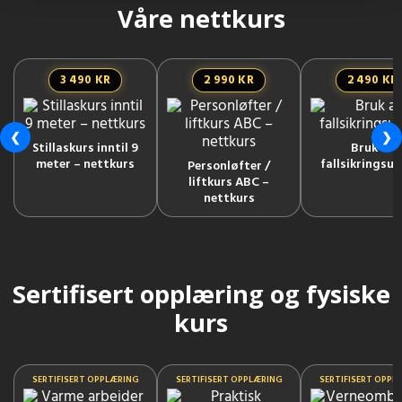
Våre nettkurs
3 490 KR
2 990 KR
2 490 KR
❮
❯
Stillaskurs inntil 9
Bruk av
meter – nettkurs
fallsikringsut
Personløfter /
liftkurs ABC –
nettkurs
Sertifisert opplæring og fysiske
kurs
SERTIFISERT OPPLÆRING
SERTIFISERT OPPLÆRING
SERTIFISERT OPPL