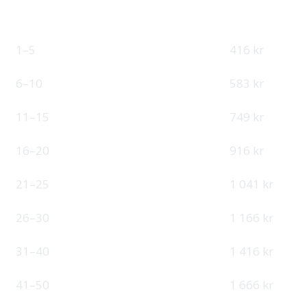
ANSATTE
ÅRSPRIS
PER MÅNED
4 990 kr
1–5
416 kr
6 990 kr
6–10
583 kr
8 990 kr
11–15
749 kr
10 990 kr
16–20
916 kr
12 490 kr
21–25
1 041 kr
13 990 kr
26–30
1 166 kr
16 990 kr
31–40
1 416 kr
19 990 kr
41–50
1 666 kr