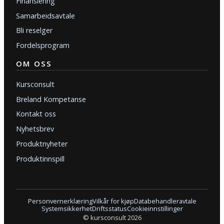
Finansiering
Samarbeidsavtale
Bli reselger
Fordelsprogram
OM OSS
Kursconsult
Breland Kompetanse
Kontakt oss
Nyhetsbrev
Produktnyheter
Produktinnspill
Personvernerklæring
Vilkår for kjøp
Databehandleravtale
Systemsikkerhet
Driftsstatus
Cookieinnstillinger
© kursconsult 2026