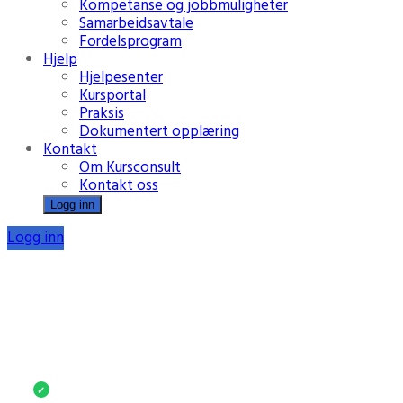
Kompetanse og jobbmuligheter
Samarbeidsavtale
Fordelsprogram
Hjelp
Hjelpesenter
Kursportal
Praksis
Dokumentert opplæring
Kontakt
Om Kursconsult
Kontakt oss
Logg inn
Logg inn
Full kontroll på kurs og
opplæring
Ubegrenset nettkurs, faste priser og individuell
oppfølging – samlet i én løsning.
For små og store bedrifter
✓