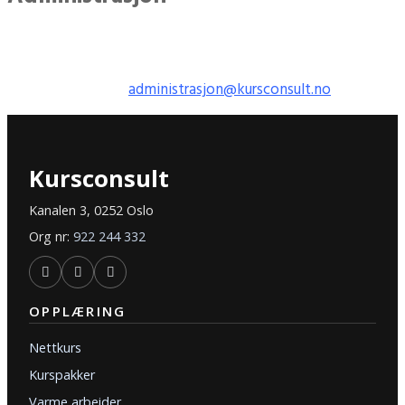
Har du spørsmål om kursbevis, gjennomføring, eller
dokumentasjon? Vi er her for å hjelpe.
E-post:
administrasjon@kursconsult.no
Kursconsult
Kanalen 3, 0252 Oslo
Org nr:
922 244 332
OPPLÆRING
Nettkurs
Kurspakker
Varme arbeider