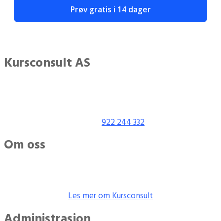
Prøv gratis i 14 dager
Kursconsult AS
Adresse: Kanalen 3
0252 Oslo, Norway
Org nr:
922 244 332
Om oss
Kursconsult leverer kurs og opplæring,
stillasmontering og
utleie.
Les mer om Kursconsult
Administrasjon