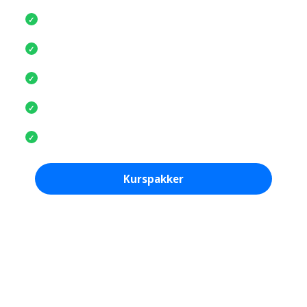
Fast kundekontakt
✓
Reduser kostnader og administrasjon
✓
Tilgjengelig i hele Norge
✓
Kurs på flere språk
✓
Rapporter og dokumentasjon
✓
Kurspakker
Se enkeltkurs
Fast pris på kursportal
Ubegrenset tilgang til nettkurs i 12 måneder.