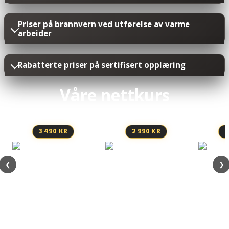
Priser på brannvern ved utførelse av varme
arbeider
Rabatterte priser på sertifisert opplæring
Våre nettkurs
3 490 KR
2 990 KR
2
❮
❯
Stillaskurs inntil 9 meter
– nettkurs
falls
Personløfter / liftkurs
ABC – nettkurs