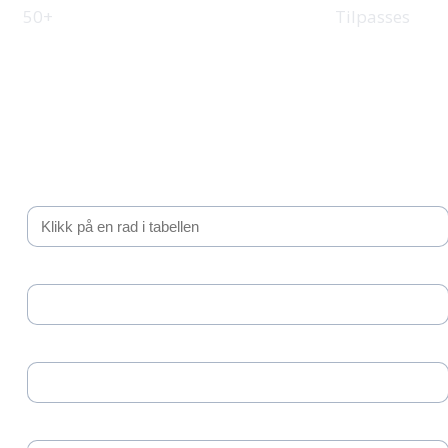
Tilpasset
50+
Tilpasses
Be om tilbud
Fyll inn kontaktinformasjon, så tar vi kontakt med et
uforpliktende tilbud.
Valgt intervall
Selskapsnavn *
Kontaktperson *
Telefonnummer *