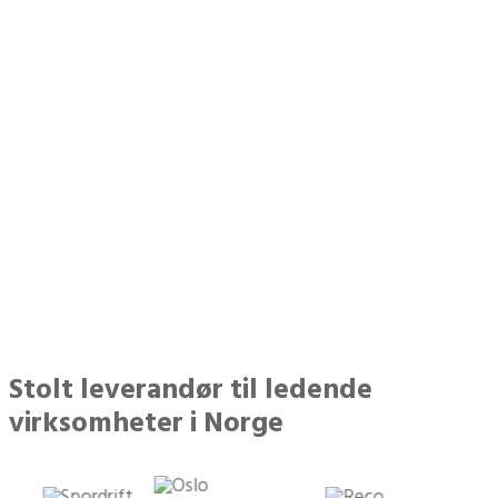
20 992 500
kr spart for kundene våre
Stolt leverandør til ledende
virksomheter i Norge