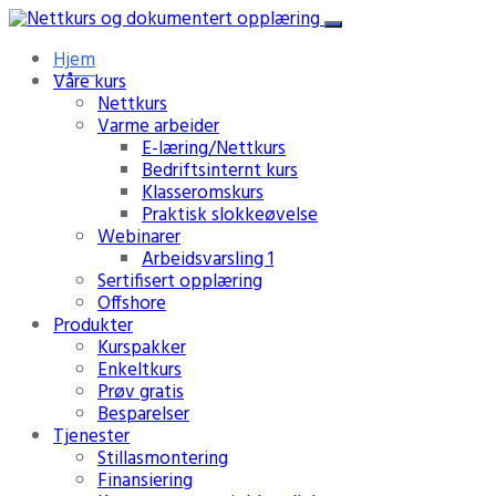
Hjem
Våre kurs
Nettkurs
Varme arbeider
E-læring/Nettkurs
Bedriftsinternt kurs
Klasseromskurs
Praktisk slokkeøvelse
Webinarer
Arbeidsvarsling 1
Sertifisert opplæring
Offshore
Produkter
Kurspakker
Enkeltkurs
Prøv gratis
Besparelser
Tjenester
Stillasmontering
Finansiering