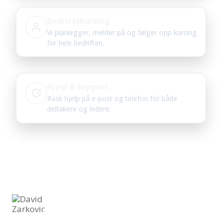
Bedriftskursing
Vi planlegger, melder på og følger opp kursing
for hele bedriften.
Hjelp & support
Rask hjelp på e-post og telefon for både
deltakere og ledere.
Bli kjent med oss
Spesialister på kurs og opplæring innen bygg, anlegg og
industri
David Zarkovic
Fagekspert innen arbeid i høyden og
sikkerhetsopplæring