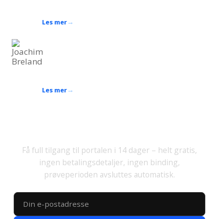
Bakgrunn som stillasmontør og HMS-rådgiver
Les mer
Joachim Breland
Fagansvarlig for praktisk opplæring
Industrirørlegger og sveiser, 10 års erfaring innen
kurs og opplæring
Les mer
Prøv ut gratis
Få full tilgang til portalen i 14 dager – helt gratis,
ingen betalingsdetaljer, ingen binding,
prøveperioden avsluttes automatisk.