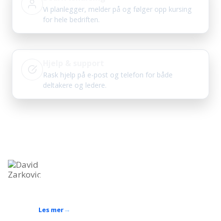
Vi planlegger, melder på og følger opp kursing
for hele bedriften.
Hjelp & support
Rask hjelp på e-post og telefon for både
deltakere og ledere.
Bli kjent med oss
Spesialister på kurs og opplæring innen bygg, anlegg og industri
David Zarkovic
Fagekspert innen arbeid i høyden og
sikkerhetsopplæring
Bakgrunn som stillasmontør og HMS-rådgiver
Les mer