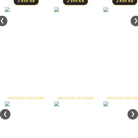
3 490 KR
2 990 KR
2 490 KR
❮
❯
Stillaskurs inntil 9
Bruk av
meter – nettkurs
fallsikringsuts
Personløfter /
liftkurs ABC –
nettkurs
Sertifisert opplæring og
fysiske kurs
SERTIFISERT OPPLÆRING
SERTIFISERT OPPLÆRING
SERTIFISERT OPPLÆR
❮
❯
Varme arbeider –
Praktisk slokkeøvelse
nettkurs
Verneombudskur
t