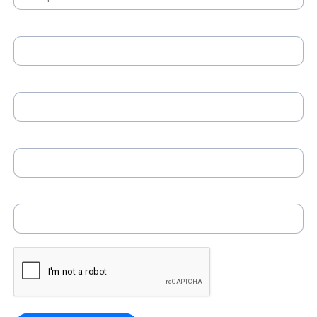
Selskapsnavn *
Kontaktperson *
Telefonnummer *
E-post *