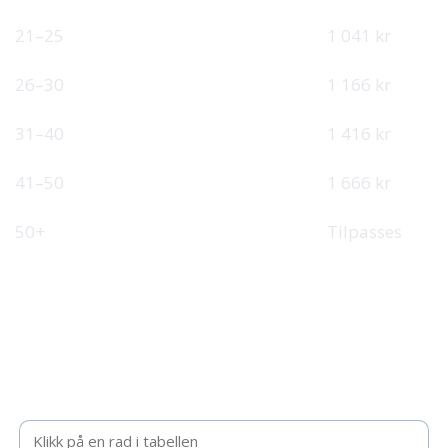
12 490 kr
21–25
1 041 kr
13 990 kr
26–30
1 166 kr
16 990 kr
31–40
1 416 kr
19 990 kr
41–50
1 666 kr
Tilpasset
50+
Tilpasses
Be om tilbud
Fyll inn kontaktinformasjon, så tar vi kontakt med et
uforpliktende tilbud.
Valgt intervall