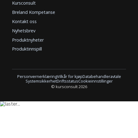
Kursconsult
Breland Kompetanse
Kontakt oss
Nyhetsbrev
Produktnyheter
Produktinnspill
Personvernerklæring
Vilkår for kjøp
Databehandleravtale
Systemsikkerhet
Driftsstatus
Cookieinnstillinger
© kursconsult 2026