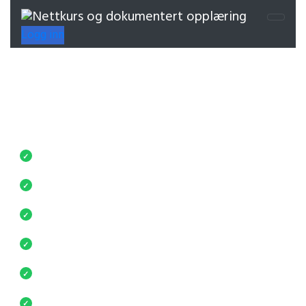
Logg inn
Full kontroll på kurs og
opplæring
Ubegrenset nettkurs, faste priser og individuell
oppfølging – samlet i én løsning.
For små og store bedrifter
✓
Fast kundekontakt
✓
Reduser kostnader og administrasjon
✓
Tilgjengelig i hele Norge
✓
Kurs på flere språk
✓
Rapporter og dokumentasjon
✓