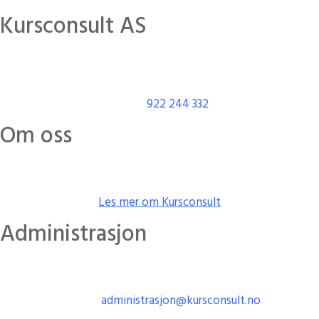
Kursconsult AS
Adresse: Kanalen 3
0252 Oslo, Norway
Org nr:
922 244 332
Om oss
Kursconsult leverer kurs og opplæring,
stillasmontering og
utleie.
Les mer om Kursconsult
Administrasjon
Har du spørsmål om kursbevis, gjennomføring, eller
dokumentasjon? Vi er her for å hjelpe.
E-post:
administrasjon@kursconsult.no