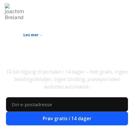
Joachim Breland
Fagansvarlig for praktisk opplæring
Industrirørlegger og sveiser, 10 års erfaring innen kurs
og opplæring
Les mer
Prøv ut gratis
Få full tilgang til portalen i 14 dager – helt gratis, ingen
betalingsdetaljer, ingen binding, prøveperioden
avsluttes automatisk.
Prøv gratis i 14 dager