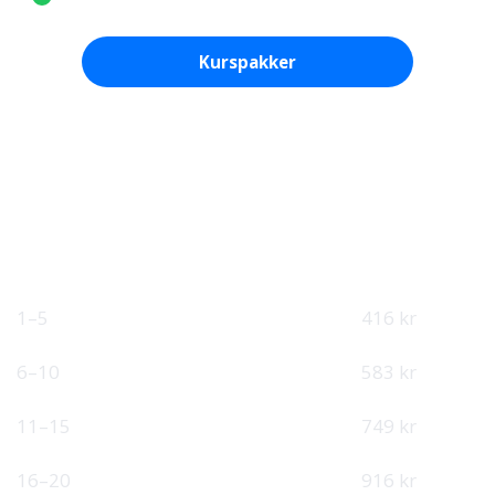
Kurspakker
Se enkeltkurs
Fast pris på kursportal
Ubegrenset tilgang til nettkurs i 12 måneder.
ANSATTE
ÅRSPRIS
PER MÅNED
4 990 kr
1–5
416 kr
6 990 kr
6–10
583 kr
8 990 kr
11–15
749 kr
10 990 kr
16–20
916 kr