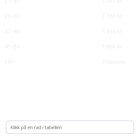
12 490 kr
21–25
1 041 kr
13 990 kr
26–30
1 166 kr
16 990 kr
31–40
1 416 kr
19 990 kr
41–50
1 666 kr
Tilpasset
50+
Tilpasses
Be om tilbud
Fyll inn kontaktinformasjon, så tar vi kontakt med et
uforpliktende tilbud.
Valgt intervall