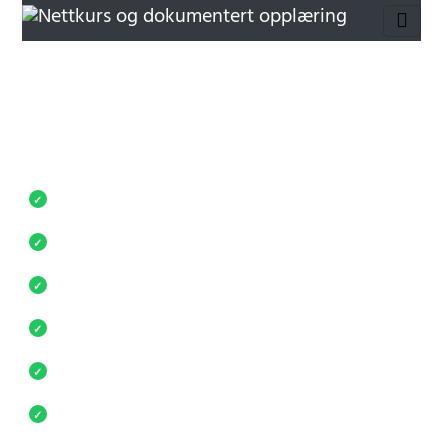
Full kontroll på kurs og
opplæring
Ubegrenset nettkurs, faste priser og individuell
oppfølging – samlet i én løsning.
For små og store bedrifter
✓
Fast kundekontakt
✓
Reduser kostnader og administrasjon
✓
Tilgjengelig i hele Norge
✓
Kurs på flere språk
✓
Rapporter og dokumentasjon
✓