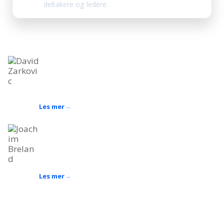
deltakere og ledere.
Bli kjent med oss
Spesialister på kurs og opplæring innen bygg, anlegg og industri
David Zarkovic
Fagekspert innen arbeid i høyden og
sikkerhetsopplæring
Bakgrunn som stillasmontør og HMS-rådgiver
Les mer
Joachim Breland
Fagansvarlig for praktisk opplæring
Industrirørlegger og sveiser, 10 års erfaring innen kurs
og opplæring
Les mer
Prøv ut gratis