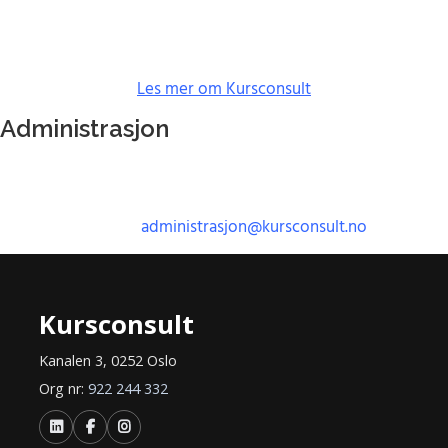
Kursconsult leverer kurs og opplæring,
stillasmontering og
utleie.
Les mer om Kursconsult
Administrasjon
Har du spørsmål om kursbevis, gjennomføring, eller
dokumentasjon? Vi er her for å hjelpe.
E-post:
administrasjon@kursconsult.no
Kursconsult
Kanalen 3, 0252 Oslo
Org nr:
922 244 332