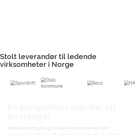
20 992 500
kr spart for kundene våre
Stolt leverandør til ledende
virksomheter i Norge
En kurspartner som har alt
du trenger
Med Kursconsult og Breland Kompetanse som