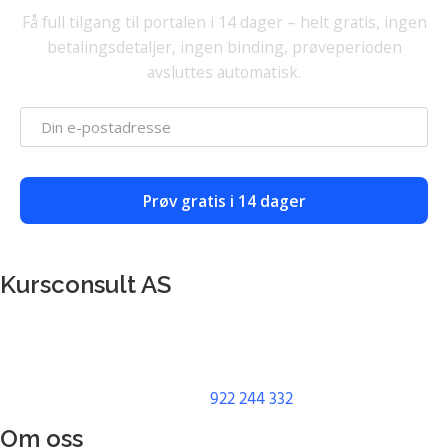
Få full tilgang til portalen i 14 dager – helt gratis, ingen
betalingsdetaljer, ingen binding, prøveperioden
avsluttes automatisk.
Prøv gratis i 14 dager
Kursconsult AS
Adresse: Kanalen 3
0252 Oslo, Norway
Org nr:
922 244 332
Om oss