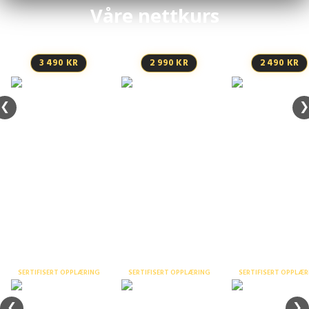
Våre nettkurs
3 490 KR
2 990 KR
2 490 KR
❮
❯
Stillaskurs inntil 9
Bruk av
meter – nettkurs
fallsikringsuts
Personløfter /
liftkurs ABC –
nettkurs
Sertifisert opplæring og fysiske
kurs
SERTIFISERT OPPLÆRING
SERTIFISERT OPPLÆRING
SERTIFISERT OPPLÆR
❮
❯