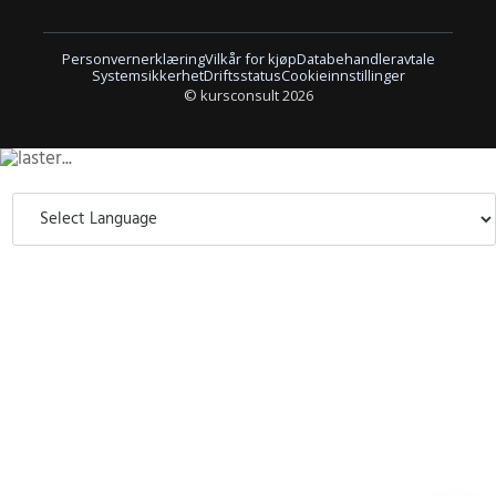
Personvernerklæring
Vilkår for kjøp
Databehandleravtale
Systemsikkerhet
Driftsstatus
Cookieinnstillinger
© kursconsult 2026