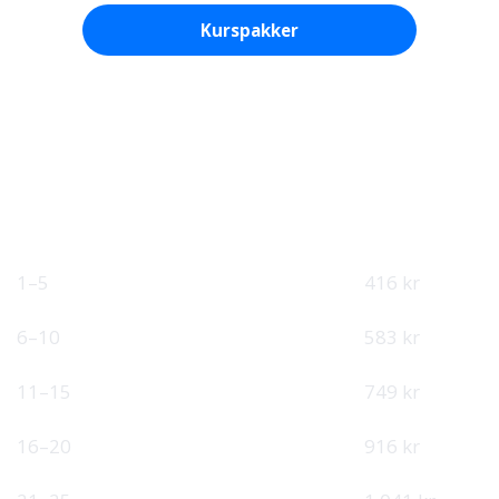
Kurspakker
Se enkeltkurs
Fast pris på kursportal
Ubegrenset tilgang til nettkurs i 12 måneder.
ANSATTE
ÅRSPRIS
PER MÅNED
4 990 kr
1–5
416 kr
6 990 kr
6–10
583 kr
8 990 kr
11–15
749 kr
10 990 kr
16–20
916 kr