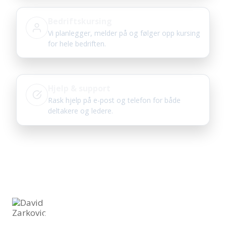
Bedriftskursing
Vi planlegger, melder på og følger opp kursing
for hele bedriften.
Hjelp & support
Rask hjelp på e-post og telefon for både
deltakere og ledere.
Bli kjent med oss
Spesialister på kurs og opplæring innen bygg, anlegg og
industri
David Zarkovic
Fagekspert innen arbeid i høyden og
sikkerhetsopplæring