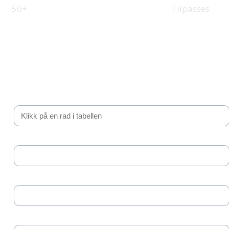
Tilpasset
50+
Tilpasses
Be om tilbud
Fyll inn kontaktinformasjon, så tar vi kontakt med et
uforpliktende tilbud.
Valgt intervall
Selskapsnavn *
Kontaktperson *
Telefonnummer *