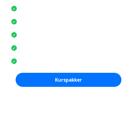
Fast kundekontakt
✓
Reduser kostnader og administrasjon
✓
Tilgjengelig i hele Norge
✓
Kurs på flere språk
✓
Rapporter og dokumentasjon
✓
Kurspakker
Se enkeltkurs
Fast pris på kursportal
Ubegrenset tilgang til nettkurs i 12 måneder.