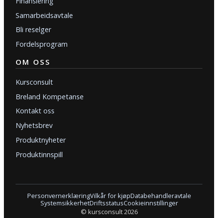
Finansiering
Samarbeidsavtale
Bli reselger
Fordelsprogram
OM OSS
Kursconsult
Breland Kompetanse
Kontakt oss
Nyhetsbrev
Produktnyheter
Produktinnspill
Personvernerklæring
Vilkår for kjøp
Databehandleravtale
Systemsikkerhet
Driftsstatus
Cookieinnstillinger
© kursconsult 2026