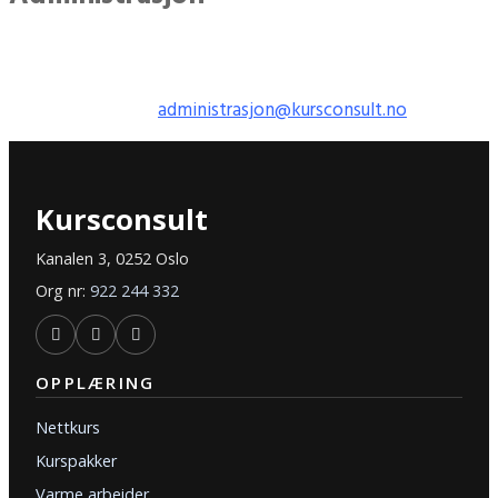
Har du spørsmål om kursbevis, gjennomføring, eller
dokumentasjon? Vi er her for å hjelpe.
E-post:
administrasjon@kursconsult.no
Kursconsult
Kanalen 3, 0252 Oslo
Org nr:
922 244 332
OPPLÆRING
Nettkurs
Kurspakker
Varme arbeider