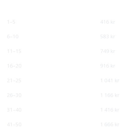
ANSATTE
ÅRSPRIS
PER MÅNED
4 990 kr
1–5
416 kr
6 990 kr
6–10
583 kr
8 990 kr
11–15
749 kr
10 990 kr
16–20
916 kr
12 490 kr
21–25
1 041 kr
13 990 kr
26–30
1 166 kr
16 990 kr
31–40
1 416 kr
19 990 kr
41–50
1 666 kr