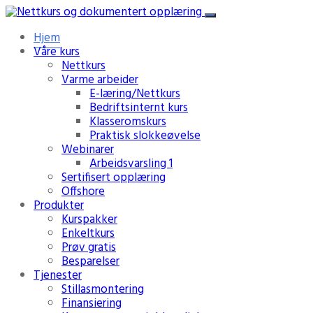
Hjem
Våre kurs
Nettkurs
Varme arbeider
E-læring/Nettkurs
Bedriftsinternt kurs
Klasseromskurs
Praktisk slokkeøvelse
Webinarer
Arbeidsvarsling 1
Sertifisert opplæring
Offshore
Produkter
Kurspakker
Enkeltkurs
Prøv gratis
Besparelser
Tjenester
Stillasmontering
Finansiering