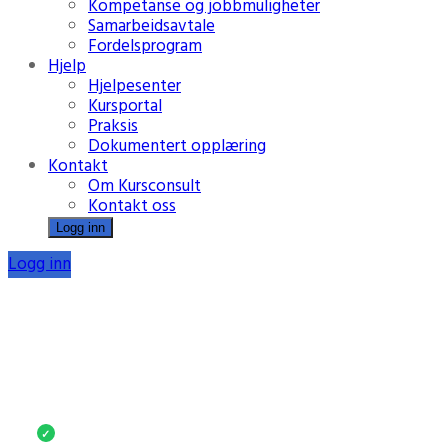
Kompetanse og jobbmuligheter
Samarbeidsavtale
Fordelsprogram
Hjelp
Hjelpesenter
Kursportal
Praksis
Dokumentert opplæring
Kontakt
Om Kursconsult
Kontakt oss
Logg inn
Logg inn
Full kontroll på kurs og
opplæring
Ubegrenset nettkurs, faste priser og individuell
oppfølging – samlet i én løsning.
For små og store bedrifter
✓