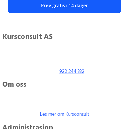
Prøv gratis i 14 dager
Kursconsult AS
Adresse: Kanalen 3
0252 Oslo, Norway
Org nr:
922 244 332
Om oss
Kursconsult leverer kurs og opplæring,
stillasmontering og
utleie.
Les mer om Kursconsult
Administrasjon