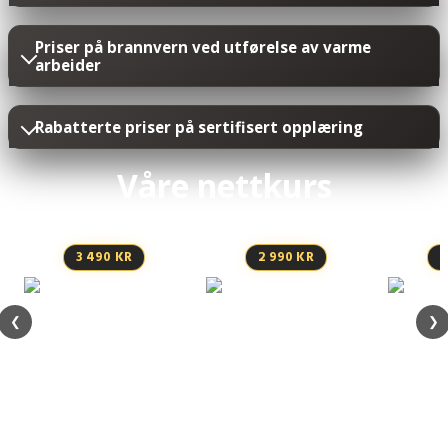
Priser på brannvern ved utførelse av varme
arbeider
Rabatterte priser på sertifisert opplæring
Våre nettkurs
3 490 KR
2 990 KR
2
❮
❯
Stillaskurs inntil 9 meter
– nettkurs
falls
Personløfter / liftkurs
ABC – nettkurs