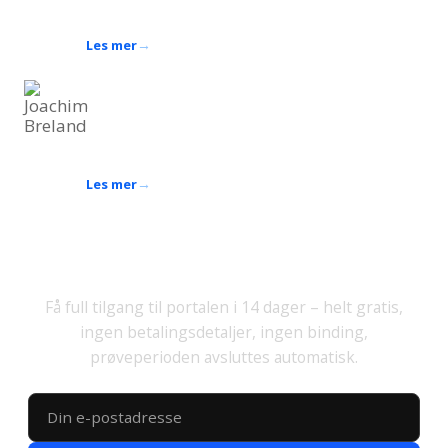
Bakgrunn som stillasmontør og HMS-rådgiver
Les mer
Joachim Breland
Fagansvarlig for praktisk opplæring
Industrirørlegger og sveiser, 10 års erfaring innen
kurs og opplæring
Les mer
Prøv ut gratis
Få full tilgang til portalen i 14 dager – helt gratis,
ingen betalingsdetaljer, ingen binding,
prøveperioden avsluttes automatisk.