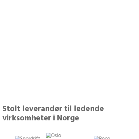
20 992 500
kr spart for kundene våre
Stolt leverandør til ledende
virksomheter i Norge