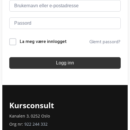
La meg være innlogget
Glemt passord?
Logg inn
Kursconsult
Kanalen 3, 0252 Oslo
Org nr:
922 244 332