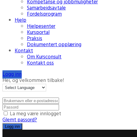
Kompetanse og jobbmuligheter
Samarbeidsavtale
Fordelsprogram
Hjelp
Hjelpesenter
Kursportal
Praksis
Dokumentert opplæring
Kontakt
Om Kursconsult
Kontakt oss
Logg inn
Hei, og velkommen tilbake!
La meg være innlogget
Glemt passord?
Logg inn