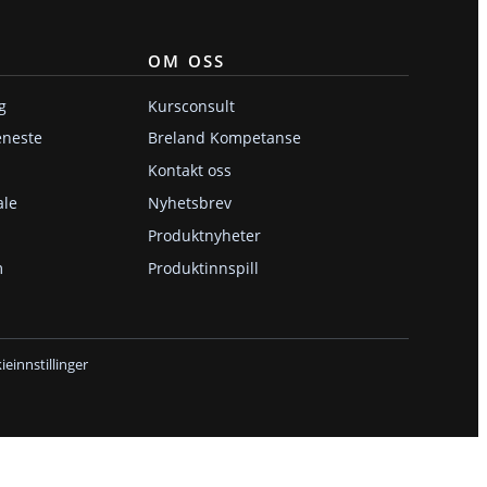
OM OSS
g
Kursconsult
eneste
Breland Kompetanse
Kontakt oss
ale
Nyhetsbrev
Produktnyheter
m
Produktinnspill
einnstillinger