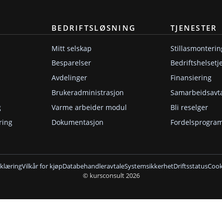
BEDRIFTSLØSNING
TJENESTER
Mitt selskap
Stillasmonterin
Besparelser
Bedriftshelsetj
Avdelinger
Finansiering
Brukeradministrasjon
Samarbeidsavt
g
Varme arbeider modul
Bli reselger
ring
Dokumentasjon
Fordelsprogra
klæring
Vilkår for kjøp
Databehandleravtale
Systemsikkerhet
Driftsstatus
Cooki
© kursconsult 2026