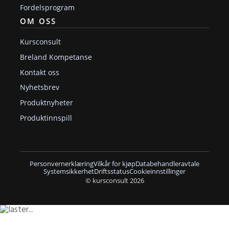
Fordelsprogram
OM OSS
Kursconsult
Breland Kompetanse
Kontakt oss
Nyhetsbrev
Produktnyheter
Produktinnspill
Personvernerklæring
Vilkår for kjøp
Databehandleravtale
Systemsikkerhet
Driftsstatus
Cookieinnstillinger
© kursconsult 2026