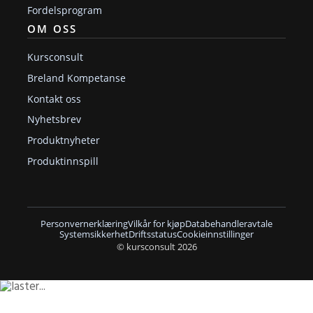
Fordelsprogram
OM OSS
Kursconsult
Breland Kompetanse
Kontakt oss
Nyhetsbrev
Produktnyheter
Produktinnspill
Personvernerklæring
Vilkår for kjøp
Databehandleravtale
Systemsikkerhet
Driftsstatus
Cookieinnstillinger
© kursconsult 2026