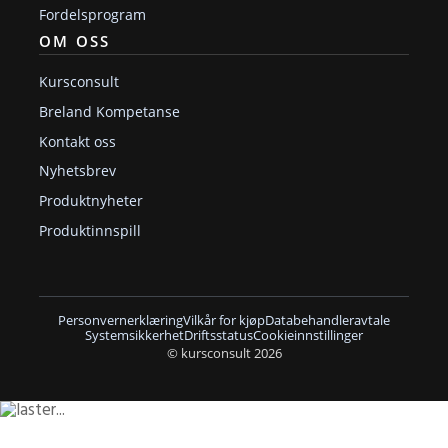
Fordelsprogram
OM OSS
Kursconsult
Breland Kompetanse
Kontakt oss
Nyhetsbrev
Produktnyheter
Produktinnspill
Personvernerklæring
Vilkår for kjøp
Databehandleravtale
Systemsikkerhet
Driftsstatus
Cookieinnstillinger
© kursconsult 2026