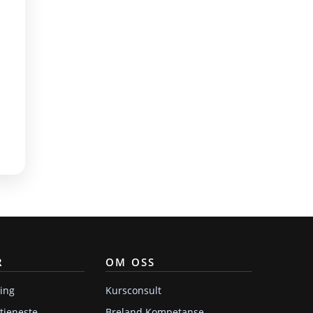
R
OM OSS
ring
Kursconsult
tjeneste
Breland Kompetanse