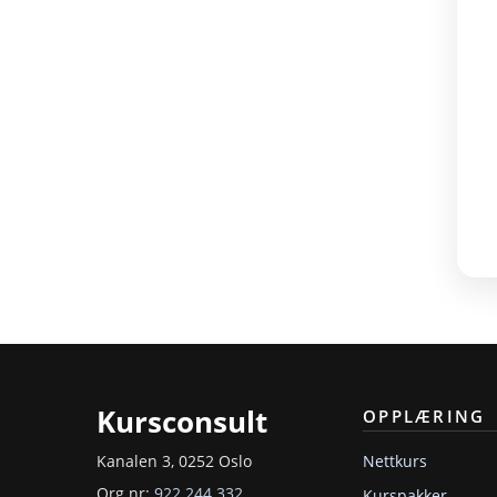
Kursconsult
OPPLÆRING
Nettkurs
Kanalen 3, 0252 Oslo
Org nr:
922 244 332
Kurspakker