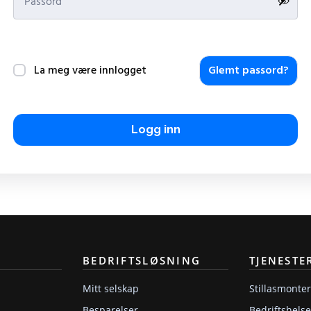
La meg være innlogget
Glemt passord?
Logg inn
BEDRIFTSLØSNING
TJENESTE
Mitt selskap
Stillasmonte
Besparelser
Bedriftshelse