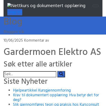
Logg inn
Blog
Bloggen Vår
10/06/2025
Kommentar av
Gardermoen Elektro AS
Søk etter alle artikler
Siste Nyheter
Hjelpeartikkel Kursgjennomforing
Krav til dokumentert opplæring: Hva betyr det for
deg?
Slik gjennomføres teori og praksis hos Kursconsult