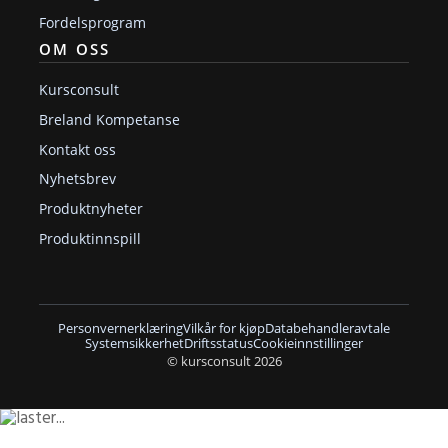
Fordelsprogram
OM OSS
Kursconsult
Breland Kompetanse
Kontakt oss
Nyhetsbrev
Produktnyheter
Produktinnspill
Personvernerklæring
Vilkår for kjøp
Databehandleravtale
Systemsikkerhet
Driftsstatus
Cookieinnstillinger
© kursconsult 2026