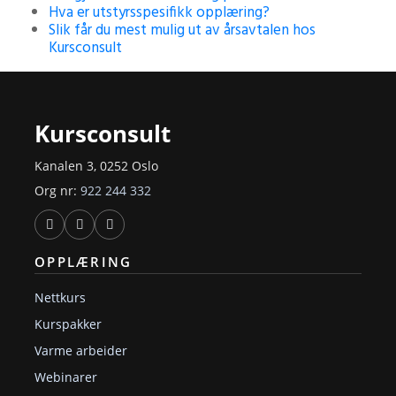
Hva er utstyrsspesifikk opplæring?
Slik får du mest mulig ut av årsavtalen hos
Kursconsult
Kursconsult
Kanalen 3, 0252 Oslo
Org nr:
922 244 332
OPPLÆRING
Nettkurs
Kurspakker
Varme arbeider
Webinarer