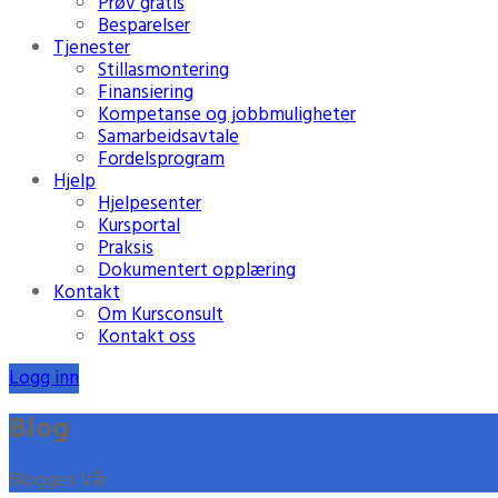
Prøv gratis
Besparelser
Tjenester
Stillasmontering
Finansiering
Kompetanse og jobbmuligheter
Samarbeidsavtale
Fordelsprogram
Hjelp
Hjelpesenter
Kursportal
Praksis
Dokumentert opplæring
Kontakt
Om Kursconsult
Kontakt oss
Logg inn
Blog
Bloggen Vår