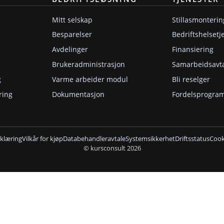
Mitt selskap
Stillasmonterin
Besparelser
Bedriftshelsetj
Avdelinger
Finansiering
Brukeradministrasjon
Samarbeidsavt
g
Varme arbeider modul
Bli reselger
ring
Dokumentasjon
Fordelsprogra
klæring
Vilkår for kjøp
Databehandleravtale
Systemsikkerhet
Driftsstatus
Cooki
© kursconsult 2026