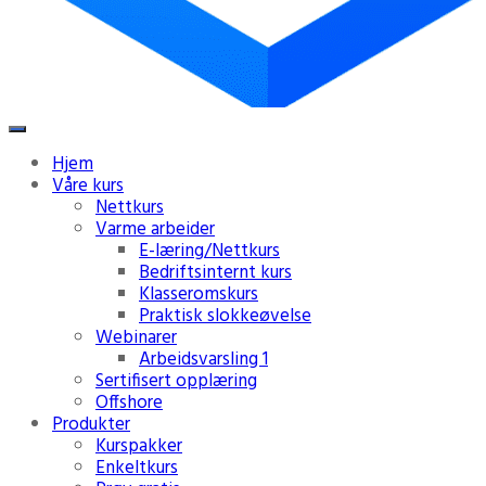
Hjem
Våre kurs
Nettkurs
Varme arbeider
E-læring/Nettkurs
Bedriftsinternt kurs
Klasseromskurs
Praktisk slokkeøvelse
Webinarer
Arbeidsvarsling 1
Sertifisert opplæring
Offshore
Produkter
Kurspakker
Enkeltkurs