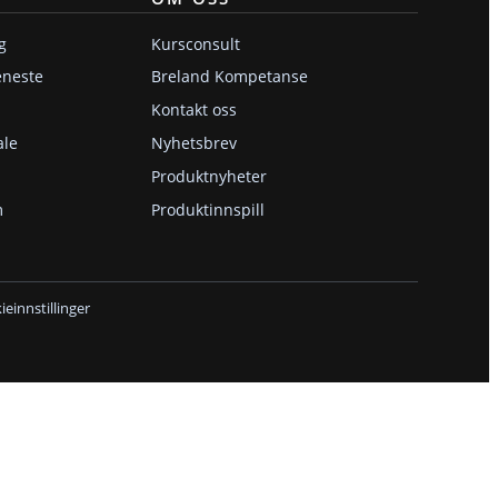
g
Kursconsult
eneste
Breland Kompetanse
Kontakt oss
ale
Nyhetsbrev
Produktnyheter
m
Produktinnspill
einnstillinger