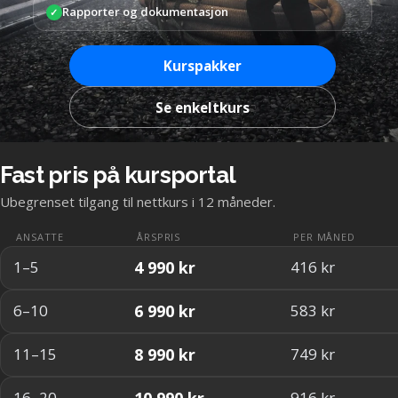
Rapporter og dokumentasjon
✓
Kurspakker
Se enkeltkurs
Fast pris på kursportal
Ubegrenset tilgang til nettkurs i 12 måneder.
ANSATTE
ÅRSPRIS
PER MÅNED
4 990 kr
1–5
416 kr
6 990 kr
6–10
583 kr
8 990 kr
11–15
749 kr
10 990 kr
16–20
916 kr