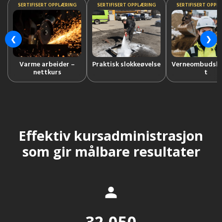
SERTIFISERT OPPLÆRING
SERTIFISERT OPPLÆRING
SERTIFISERT OPPL
❮
❯
Varme arbeider –
Praktisk slokkeøvelse
Verneombudsku
nettkurs
t
Effektiv kursadministrasjon
som gir målbare resultater
32 050