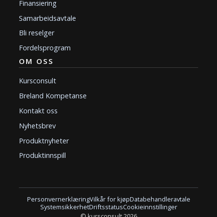
Finansiering
Samarbeidsavtale
Bli reselger
Fordelsprogram
OM OSS
Kursconsult
Breland Kompetanse
Kontakt oss
Nyhetsbrev
Produktnyheter
Produktinnspill
Personvernerklæring
Vilkår for kjøp
Databehandleravtale
Systemsikkerhet
Driftsstatus
Cookieinnstillinger
© kursconsult 2026