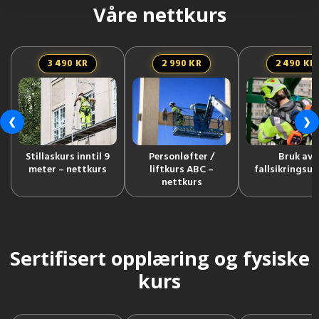
Våre nettkurs
3 490 KR
2 990 KR
2 490 KR
❮
❯
Stillaskurs inntil 9
Personløfter /
Bruk av
meter – nettkurs
liftkurs ABC –
fallsikringsut
nettkurs
Sertifisert opplæring og fysiske
kurs