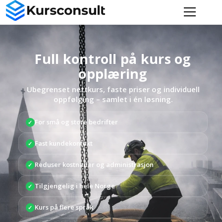
Full kontroll på kurs og
opplæring
Ubegrenset nettkurs, faste priser og individuell
oppfølging – samlet i én løsning.
For små og store bedrifter
✓
Fast kundekontakt
✓
Reduser kostnader og administrasjon
✓
Tilgjengelig i hele Norge
✓
Kurs på flere språk
✓