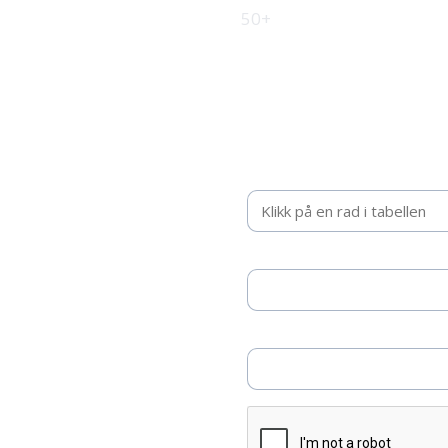
50+
Be om tilbud
Fyll inn kontaktinformasjon, så 
Valgt intervall
Selskapsnavn *
Telefonnummer *