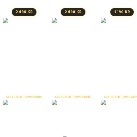
2 490 KR
2 490 KR
1 190 KR
Bruk av
fallsikringsutstyr
Anhukerkurs –
FSE-kurs med
stropping og
førstehjelp –
signalgiving
nettkurs
tifisert opplæring og fysiske 
SERTIFISERT OPPLÆRING
SERTIFISERT OPPLÆRING
SERTIFISERT OPPLÆRI
Arbeidsvarsling 1 –
G11 – Anhuker o
Verneombudskurs 40
webinar
signalgiver
t