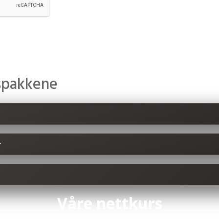
rspakkene
r
Våre nettkurs