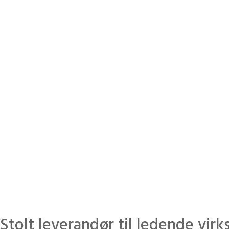
Effektiv kursa
32 050
deltakere har gjennomført
prak
kurs
Stolt leverandør til ledende vir