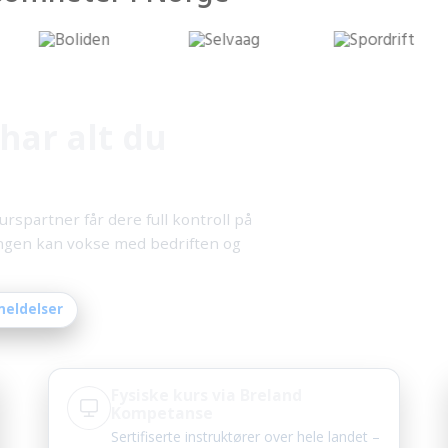
har alt du
partner får dere full kontroll på
ingen kan vokse med bedriften og
meldelser
Fysiske kurs via Breland
Kompetanse
Sertifiserte instruktører over hele landet –