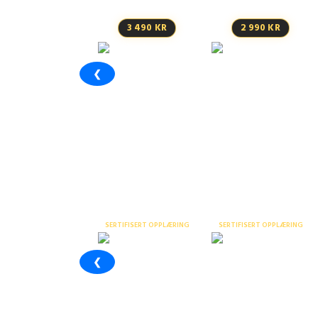
3 490 KR
2 990 KR
❮
Stillaskurs inntil 9
meter – nettkurs
Personløfter /
liftkurs ABC –
nettkurs
Ser
SERTIFISERT OPPLÆRING
SERTIFISERT OPPLÆRING
❮
Varme arbeider –
Praktisk slokkeøvelse
nettkurs