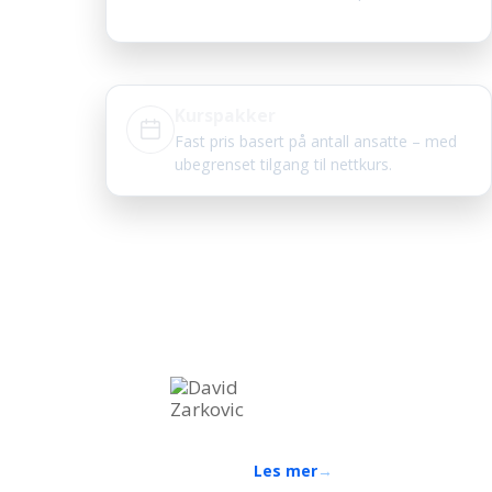
Kurspakker
Fast pris basert på antall ansatte – med
ubegrenset tilgang til nettkurs.
David Zarkovic
Fagekspert innen arbeid i høyd
sikkerhetsopplæring
Bakgrunn som stillasmontør og 
Les mer