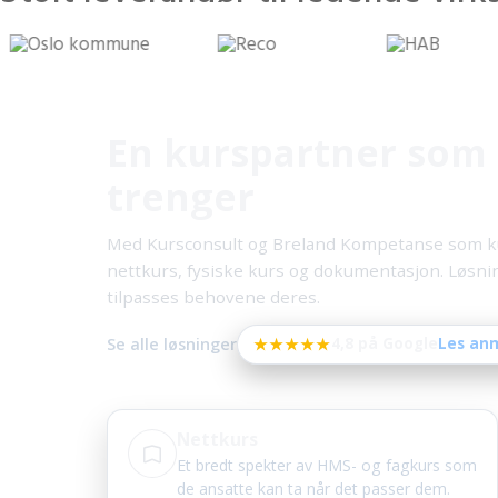
En kurspartner som 
trenger
Med Kursconsult og Breland Kompetanse som kurs
nettkurs, fysiske kurs og dokumentasjon. Løsn
tilpasses behovene deres.
★★★★★
Se alle løsninger
4,8 på Google
Les an
Nettkurs
Et bredt spekter av HMS- og fagkurs som
de ansatte kan ta når det passer dem.