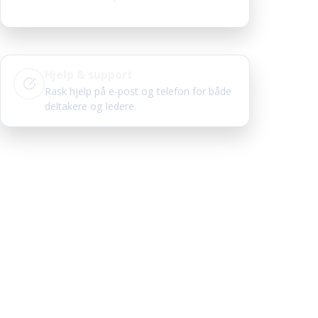
Hjelp & support
Rask hjelp på e-post og telefon for både
deltakere og ledere.
m Breland
 for praktisk opplæring
ger og sveiser, 10 års erfaring innen kurs og