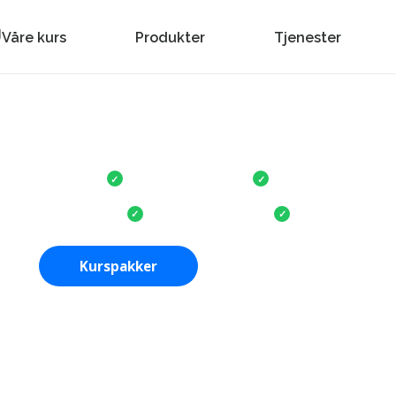
Våre kurs
Produkter
Tjenester
 kontroll på kurs og oppl
 nettkurs, faste priser og individuell oppfølging – samlet i 
tore bedrifter
Fast kundekontakt
Reduser kostnader og
✓
✓
gelig i hele Norge
Kurs på flere språk
Rapporter og dok
✓
✓
Kurspakker
Se enkeltkurs
rsportal
i 12 måneder.