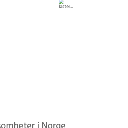
dministrasjon som gir mål
13 600
25 45
sisdokumenter behandlet
kursbevis utstedt
ksomheter i Norge