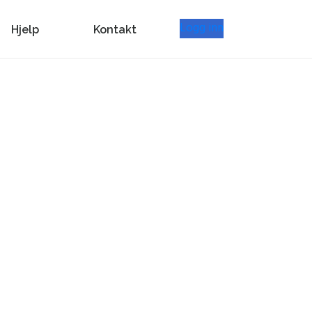
Logg inn
Hjelp
Kontakt
æring
én løsning.
 administrasjon
umentasjon