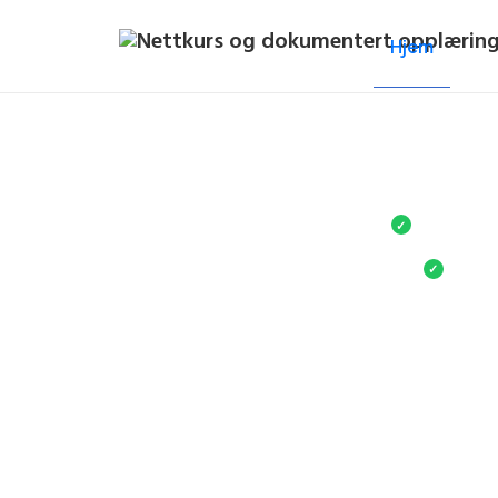
Hjem
Full
Ubegrenset
For små og s
✓
Tilgjen
✓
Fast pris på ku
Ubegrenset tilgang til nettkurs 