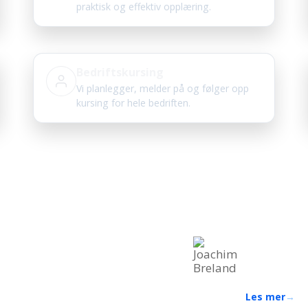
praktisk og effektiv opplæring.
Bedriftskursing
Vi planlegger, melder på og følger opp
kursing for hele bedriften.
Bli kjent med oss
Spesialister på kurs og opplæring innen bygg, anlegg og industri
Joachi
en og
Fagansvarlig
Industrirørleg
HMS-rådgiver
opplæring
Les mer