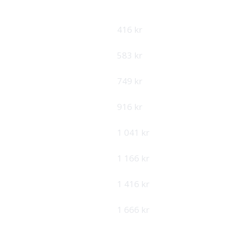
ÅRSPRIS
PER MÅNED
4 990 kr
416 kr
6 990 kr
583 kr
8 990 kr
749 kr
10 990 kr
916 kr
12 490 kr
1 041 kr
13 990 kr
1 166 kr
16 990 kr
1 416 kr
19 990 kr
1 666 kr