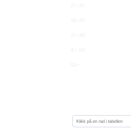
21–25
26–30
31–40
41–50
50+
Be om tilbud
Fyll inn kontaktinformasjon, så 
Valgt intervall