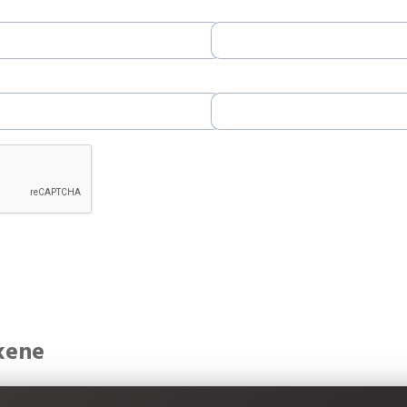
Kontaktperson *
E-post *
kkene