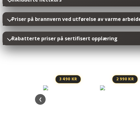
Priser på brannvern ved utførelse av varme arbeid
Rabatterte priser på sertifisert opplæring
3 490 KR
2 990 KR
❮
Stillaskurs inntil 9 meter
– nettkurs
Personløfter / lift
ABC – nettkur