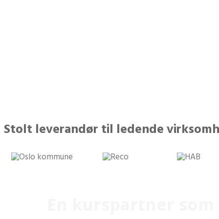
32 031
deltakere har gjennomført
prak
kurs
Stolt leverandør til ledende virksomh
En kurspartner som 