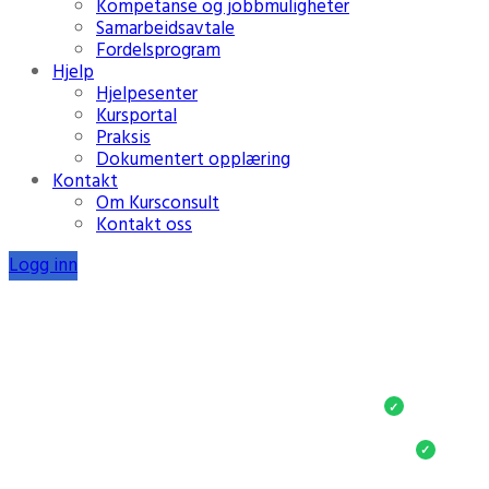
Kompetanse og jobbmuligheter
Samarbeidsavtale
Fordelsprogram
Hjelp
Hjelpesenter
Kursportal
Praksis
Dokumentert opplæring
Kontakt
Om Kursconsult
Kontakt oss
Logg inn
Full
Ubegrenset
For små og s
✓
Tilgjen
✓