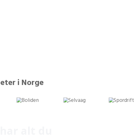
13 592
25 43
sisdokumenter behandlet
kursbevis utstedt
eter i Norge
har alt du