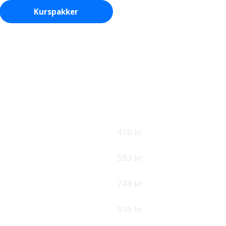
Kurspakker
Se enkeltkurs
rsportal
i 12 måneder.
ÅRSPRIS
PER MÅNED
4 990 kr
416 kr
6 990 kr
583 kr
8 990 kr
749 kr
10 990 kr
916 kr