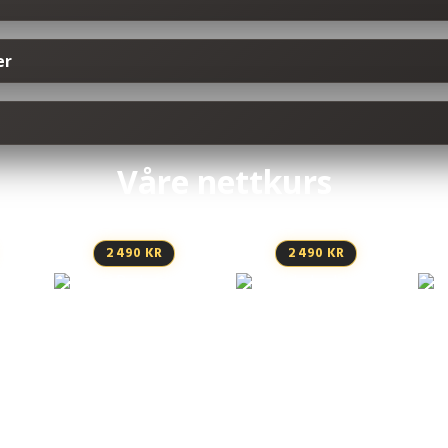
er
Våre nettkurs
2 490 KR
2 490 KR
Bruk av
fallsikringsutstyr
før
kurs
Anhukerkurs –
s
stropping og
signalgiving