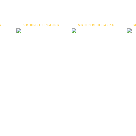
tifisert opplæring og fysiske 
ING
SERTIFISERT OPPLÆRING
SERTIFISERT OPPLÆRING
S
else
Verneombudskurs 40 t
Arbeidsvarsling 1 –
webinar
dministrasjon som gir mål