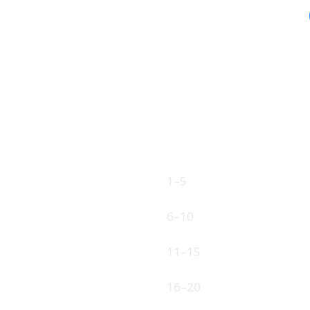
Fast pris på ku
Ubegrenset tilgang til nettkurs 
ANSATTE
1–5
6–10
11–15
16–20