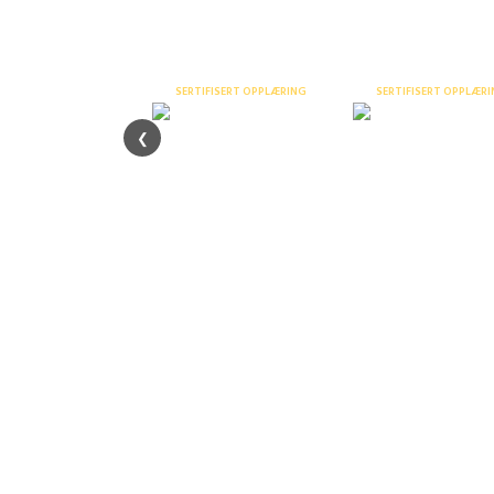
Ser
SERTIFISERT OPPLÆRING
SERTIFISERT OPPLÆR
❮
Varme arbeider –
Praktisk slokkeøv
nettkurs
Effektiv kursa