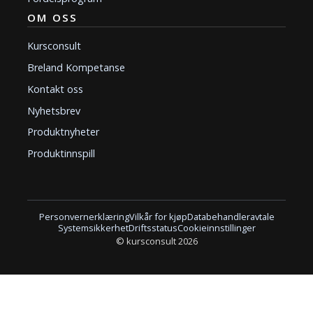
OM OSS
Kursconsult
Breland Kompetanse
Kontakt oss
Nyhetsbrev
Produktnyheter
Produktinnspill
Personvernerklæring
Vilkår for kjøp
Databehandleravtale
Systemsikkerhet
Driftsstatus
Cookieinnstillinger
© kursconsult 2026