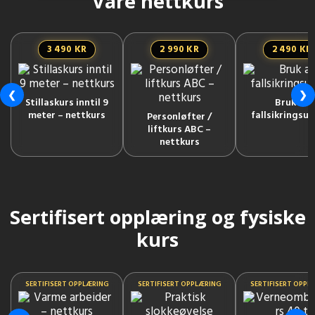
Våre nettkurs
3 490 KR
2 990 KR
2 490 KR
❮
❯
Stillaskurs inntil 9
Bruk av
meter – nettkurs
fallsikringsut
Personløfter /
liftkurs ABC –
nettkurs
Sertifisert opplæring og fysiske
kurs
SERTIFISERT OPPLÆRING
SERTIFISERT OPPLÆRING
SERTIFISERT OPPL