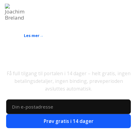
Joachim Breland
Fagansvarlig for praktisk opplæring
Industrirørlegger og sveiser, 10 års erfaring innen kurs
og opplæring
Les mer
Prøv ut gratis
Få full tilgang til portalen i 14 dager – helt gratis, ingen
betalingsdetaljer, ingen binding, prøveperioden
avsluttes automatisk.
Prøv gratis i 14 dager