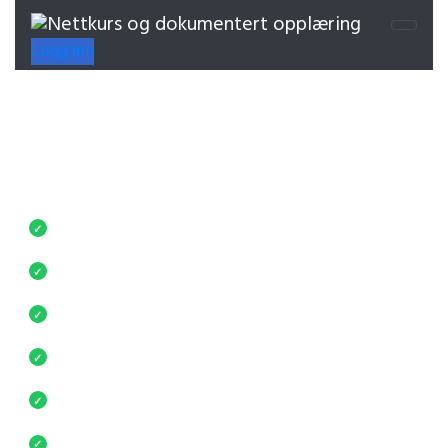
Logg inn
Full kontroll på kurs og
opplæring
Ubegrenset nettkurs, faste priser og individuell
oppfølging – samlet i én løsning.
For små og store bedrifter
✓
Fast kundekontakt
✓
Reduser kostnader og administrasjon
✓
Tilgjengelig i hele Norge
✓
Kurs på flere språk
✓
Rapporter og dokumentasjon
✓