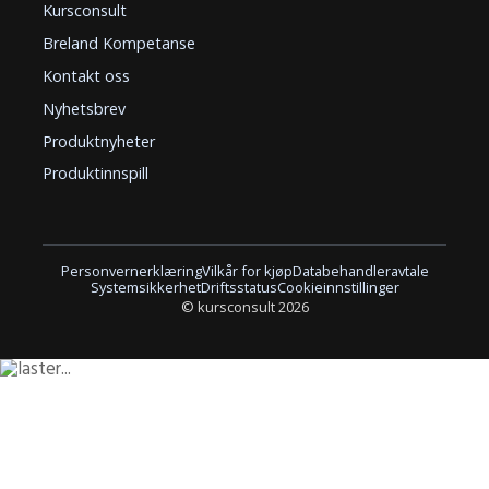
Kursconsult
Breland Kompetanse
Kontakt oss
Nyhetsbrev
Produktnyheter
Produktinnspill
Personvernerklæring
Vilkår for kjøp
Databehandleravtale
Systemsikkerhet
Driftsstatus
Cookieinnstillinger
© kursconsult 2026