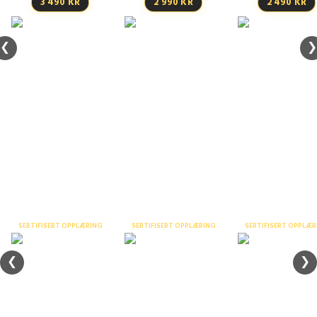
3 490 KR
2 990 KR
2 490 KR
❮
❯
Stillaskurs inntil 9
Bruk av
meter – nettkurs
fallsikringsuts
Personløfter /
liftkurs ABC –
nettkurs
Sertifisert opplæring og
fysiske kurs
SERTIFISERT OPPLÆRING
SERTIFISERT OPPLÆRING
SERTIFISERT OPPLÆR
❮
❯
Varme arbeider –
Praktisk slokkeøvelse
nettkurs
Verneombudskur
t