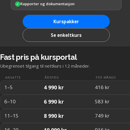
Rapporter og dokumentasjon
✓
Kurspakker
Se enkeltkurs
Fast pris på kursportal
Ubegrenset tilgang til nettkurs i 12 måneder.
ANSATTE
ÅRSPRIS
PER MÅNED
4 990 kr
1–5
416 kr
6 990 kr
6–10
583 kr
8 990 kr
11–15
749 kr
10 990 kr
16–20
916 kr