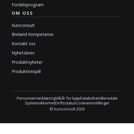
Fordelsprogram
OM OSS
Kursconsult
Breland Kompetanse
Kontakt oss
Nyhetsbrev
Produktnyheter
Produktinnspill
Personvernerklæring
Vilkår for kjøp
Databehandleravtale
Systemsikkerhet
Driftsstatus
Cookieinnstillinger
© kursconsult 2026