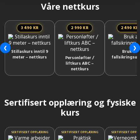
Våre nettkurs
3 490 KR
2 990 KR
2 490 KR
❮
❯
Stillaskurs inntil 9
Bruk av
meter – nettkurs
fallsikringsut
Personløfter /
liftkurs ABC –
nettkurs
Sertifisert opplæring og fysiske
kurs
SERTIFISERT OPPLÆRING
SERTIFISERT OPPLÆRING
SERTIFISERT OPPL