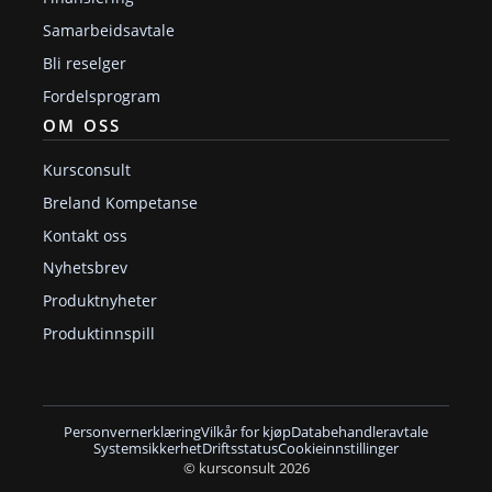
Samarbeidsavtale
Bli reselger
Fordelsprogram
OM OSS
Kursconsult
Breland Kompetanse
Kontakt oss
Nyhetsbrev
Produktnyheter
Produktinnspill
Personvernerklæring
Vilkår for kjøp
Databehandleravtale
Systemsikkerhet
Driftsstatus
Cookieinnstillinger
© kursconsult 2026